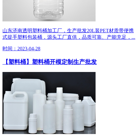
山东济南透明塑料桶加工厂，生产批发20L装PET材质带便携
式提手塑料包装桶，源头工厂直供，品质可靠、产能充足，...
时间：2023-04-28
【塑料桶】塑料桶开模定制生产批发